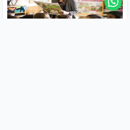
História
2ª Licenciatura
Educação
1200 Horas
Matricule-se