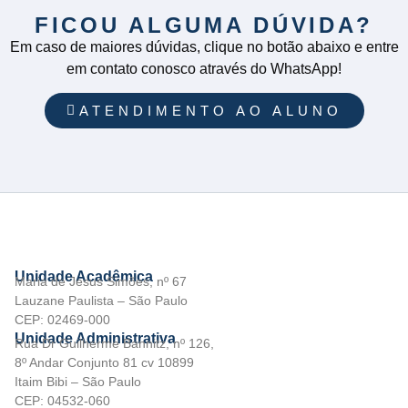
FICOU ALGUMA DÚVIDA?
Em caso de maiores dúvidas, clique no botão abaixo e entre
em contato conosco através do WhatsApp!
ATENDIMENTO AO ALUNO
Unidade Acadêmica
Maria de Jesus Simões, nº 67
Lauzane Paulista – São Paulo
CEP: 02469-000
Unidade Administrativa
Rua Dr Guilherme Bannitz, nº 126,
8º Andar Conjunto 81 cv 10899
Itaim Bibi – São Paulo
CEP: 04532-060