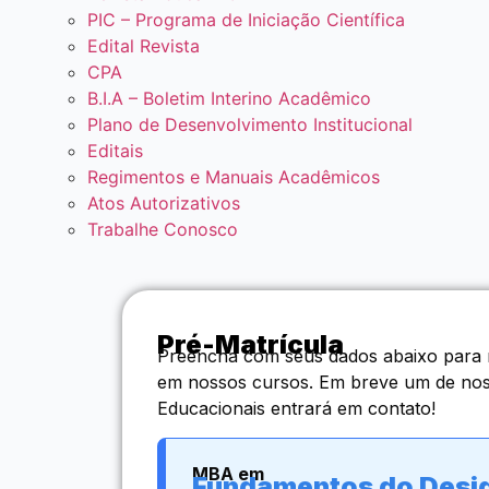
PIC – Programa de Iniciação Científica
Edital Revista
CPA
B.I.A – Boletim Interino Acadêmico
Plano de Desenvolvimento Institucional
Editais
Regimentos e Manuais Acadêmicos
Atos Autorizativos
Trabalhe Conosco
Pré-Matrícula
Preencha com seus dados abaixo para re
em nossos cursos. Em breve um de noss
Educacionais entrará em contato!
MBA em
Fundamentos do Desi