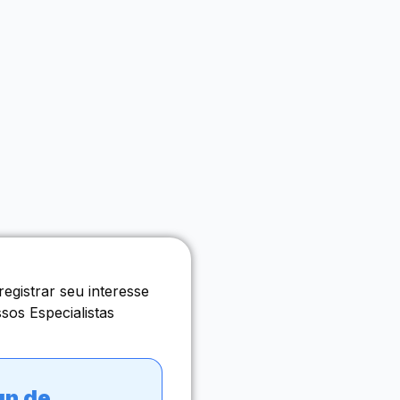
gistrar seu interesse
os Especialistas
gn de