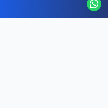
Não formamos alunos.
Formamos quem vai formar o futuro.
Enquanto outras instituições oferecem Pedagogia como
mais um curso, a Campos Elíseos construiu toda a sua
trajetória em torno de uma única missão: preparar
educadores extraordinários para os desafios reais da
educação.