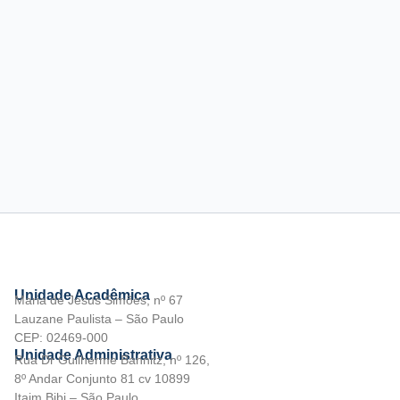
Unidade Acadêmica
Maria de Jesus Simões, nº 67
Lauzane Paulista – São Paulo
CEP: 02469-000
Unidade Administrativa
Rua Dr Guilherme Bannitz, nº 126,
8º Andar Conjunto 81 cv 10899
Itaim Bibi – São Paulo