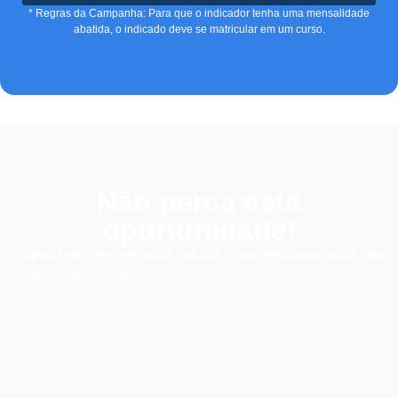
* Regras da Campanha: Para que o indicador tenha uma mensalidade
abatida, o indicado deve se matricular em um curso.
Não perca esta
oportunidade!
Quanto mais amigos você indicar, mais descontos você tem
chances de ganhar!