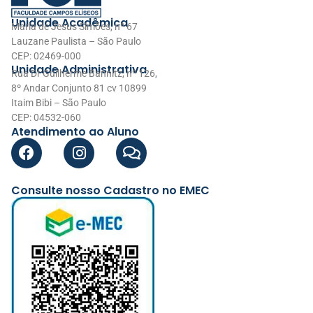
Unidade Acadêmica
Maria de Jesus Simões, nº 67
Lauzane Paulista – São Paulo
CEP: 02469-000
Unidade Administrativa
Rua Dr Guilherme Bannitz, nº 126,
8º Andar Conjunto 81 cv 10899
Itaim Bibi – São Paulo
CEP: 04532-060
Atendimento ao Aluno
Consulte nosso Cadastro no EMEC