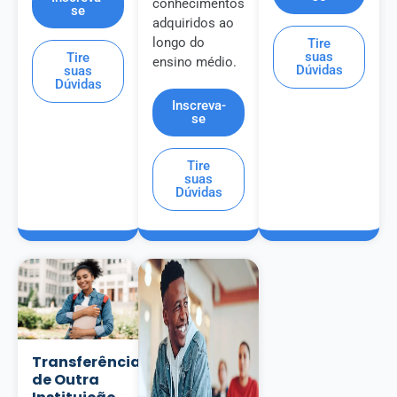
conhecimentos
se
adquiridos ao
longo do
Tire
suas
Tire
ensino médio.
Dúvidas
suas
Dúvidas
Inscreva-
se
Tire
suas
Dúvidas
Transferência
de Outra