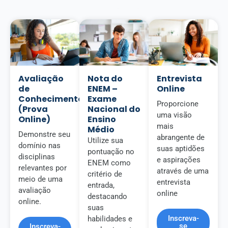
Avaliação
Nota do
Entrevista
de
ENEM –
Online
Conhecimento
Exame
Proporcione
(Prova
Nacional do
uma visão
Online)
Ensino
mais
Médio
Demonstre seu
abrangente de
Utilize sua
domínio nas
suas aptidões
pontuação no
disciplinas
e aspirações
ENEM como
relevantes por
através de uma
critério de
meio de uma
entrevista
entrada,
avaliação
online
destacando
online.
suas
Inscreva-
habilidades e
se
Inscreva-