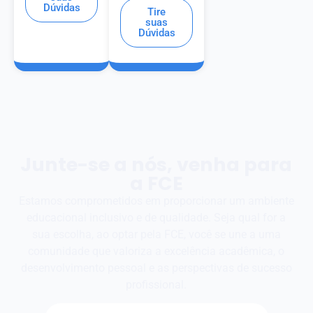
Dúvidas
Tire
suas
Dúvidas
Junte-se a nós, venha para
a FCE
Estamos comprometidos em proporcionar um ambiente
educacional inclusivo e de qualidade. Seja qual for a
sua escolha, ao optar pela FCE, você se une a uma
comunidade que valoriza a excelência acadêmica, o
desenvolvimento pessoal e as perspectivas de sucesso
profissional.