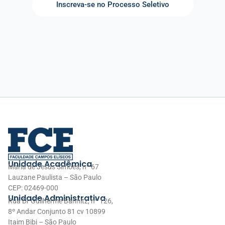
Inscreva-se no Processo Seletivo
Unidade Acadêmica
Maria de Jesus Simões, nº 67
Lauzane Paulista – São Paulo
CEP: 02469-000
Unidade Administrativa
Rua Dr Guilherme Bannitz, nº 126,
8º Andar Conjunto 81 cv 10899
Itaim Bibi – São Paulo