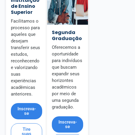
Instituição
de Ensino
Superior
Facilitamos o
processo para
Segunda
aqueles que
Graduação
desejam
Oferecemos a
transferir seus
oportunidade
estudos,
para indivíduos
reconhecendo
que buscam
e valorizando
expandir seus
suas
horizontes
experiências
acadêmicos
acadêmicas
por meio de
anteriores.
uma segunda
graduação.
Inscreva-
se
Inscreva-
se
Tire
suas