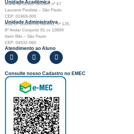
Unidade Acadêmica
Maria de Jesus Simões, nº 67
Lauzane Paulista – São Paulo
CEP: 02469-000
Unidade Administrativa
Rua Dr Guilherme Bannitz, nº 126,
8º Andar Conjunto 81 cv 10899
Itaim Bibi – São Paulo
CEP: 04532-060
Atendimento ao Aluno
Consulte nosso Cadastro no EMEC