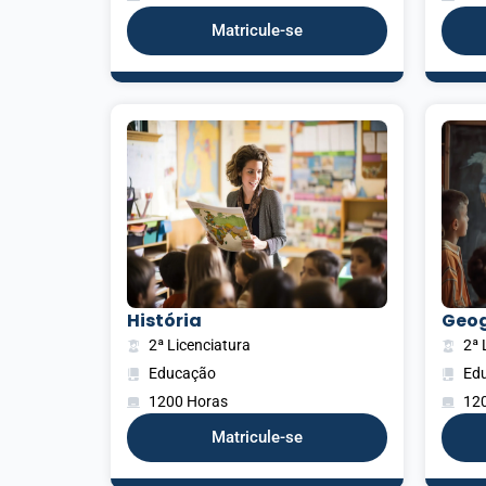
Matricule-se
História
Geog
2ª Licenciatura
2ª 
Educação
Ed
1200 Horas
12
Matricule-se