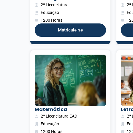
2ª Licenciatura
2ª 
Educação
Ed
1200 Horas
12
Matricule-se
Matemática
Letra
2ª Licenciatura EAD
2ª 
Educação
Ed
1200 Horas
12