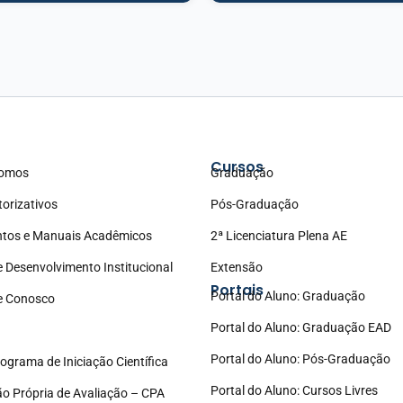
Cursos
omos
Graduação
torizativos
Pós-Graduação
tos e Manuais Acadêmicos
2ª Licenciatura Plena AE
e Desenvolvimento Institucional
Extensão
Portais
Portal do Aluno: Graduação
e Conosco
Portal do Aluno: Graduação EAD
Portal do Aluno: Pós-Graduação
ograma de Iniciação Científica
Portal do Aluno: Cursos Livres
o Própria de Avaliação – CPA