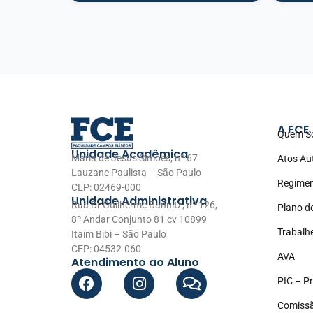
A FCE
Quem S
Unidade Acadêmica
Maria de Jesus Simões, nº 67
Atos Au
Lauzane Paulista – São Paulo
Regimen
CEP: 02469-000
Unidade Administrativa
Rua Dr Guilherme Bannitz, nº 126,
Plano d
8º Andar Conjunto 81 cv 10899
Trabalh
Itaim Bibi – São Paulo
CEP: 04532-060
AVA
Atendimento ao Aluno
PIC – Pr
Comissã