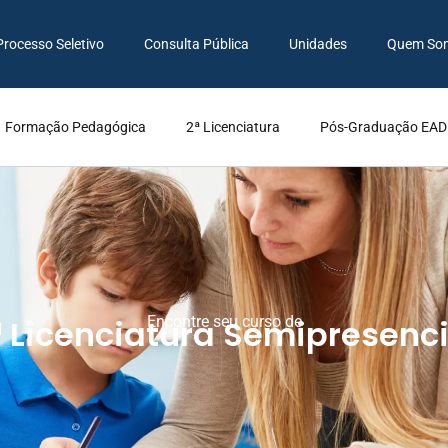
Processo Seletivo
Consulta Pública
Unidades
Quem So
Formação Pedagógica
2ª Licenciatura
Pós-Graduação EAD
ª Licenciatura Semipresenci
Encontre seu curso de