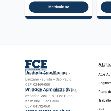
Matricule-se
A FCE
Quem S
Unidade Acadêmica
Maria de Jesus Simões, nº 67
Atos Au
Lauzane Paulista – São Paulo
Regimen
CEP: 02469-000
Unidade Administrativa
Rua Dr Guilherme Bannitz, nº 126,
Plano d
8º Andar Conjunto 81 cv 10899
Trabalh
Itaim Bibi – São Paulo
CEP: 04532-060
AVA