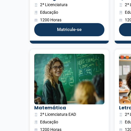
2ª Licenciatura
2ª 
Educação
Ed
1200 Horas
12
Matricule-se
Matemática
Letra
2ª Licenciatura EAD
2ª 
Educação
Ed
1200 Horas
12