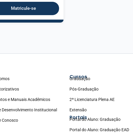
Matricule-se
Cursos
omos
Graduação
torizativos
Pós-Graduação
tos e Manuais Acadêmicos
2ª Licenciatura Plena AE
e Desenvolvimento Institucional
Extensão
Portais
Portal do Aluno: Graduação
e Conosco
Portal do Aluno: Graduação EAD