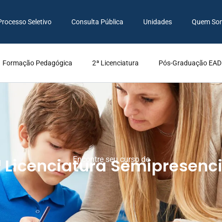
Processo Seletivo
Consulta Pública
Unidades
Quem So
Formação Pedagógica
2ª Licenciatura
Pós-Graduação EAD
ª Licenciatura Semipresenci
Encontre seu curso de