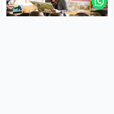
História
2ª Licenciatura
Educação
1200 Horas
Matricule-se