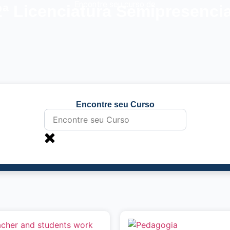
Encontre seu curso de
2ª Licenciatura Semipresencia
Encontre seu Curso