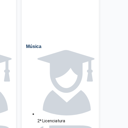
Música
2ª Licenciatura