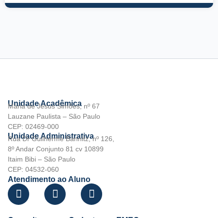
Unidade Acadêmica
Maria de Jesus Simões, nº 67
Lauzane Paulista – São Paulo
CEP: 02469-000
Unidade Administrativa
Rua Dr Guilherme Bannitz, nº 126,
8º Andar Conjunto 81 cv 10899
Itaim Bibi – São Paulo
CEP: 04532-060
Atendimento ao Aluno