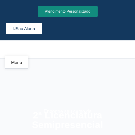
Atendimento Personalizado
Sou Aluno
Menu
Encontre seu curso de
2ª Licenciatura
Semipresencial