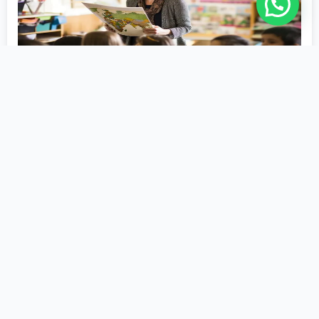
História
2ª Licenciatura
Educação
1200 Horas
Matricule-se