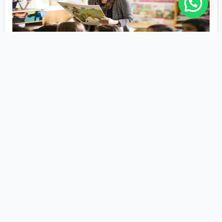
História
2ª Licenciatura
Educação
1200 Horas
Matricule-se