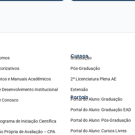
Cursos
omos
Graduação
torizativos
Pós-Graduação
tos e Manuais Acadêmicos
2ª Licenciatura Plena AE
e Desenvolvimento Institucional
Extensão
Portais
Portal do Aluno: Graduação
e Conosco
Portal do Aluno: Graduação EAD
Portal do Aluno: Pós-Graduação
ograma de Iniciação Científica
Portal do Aluno: Cursos Livres
o Própria de Avaliação – CPA