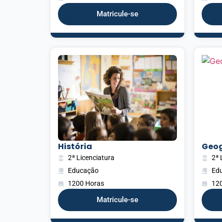
Matricule-se
História
Geog
2ª Licenciatura
2ª 
Educação
Ed
1200 Horas
12
Matricule-se