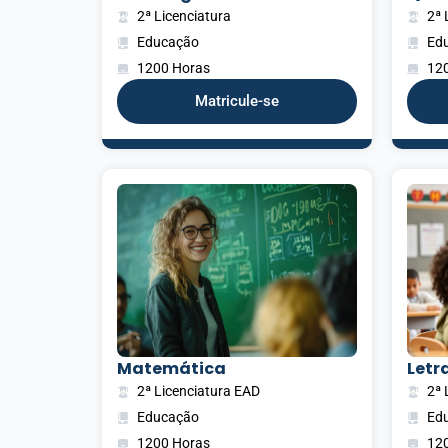
2ª Licenciatura
2ª 
Educação
Ed
1200 Horas
12
Matricule-se
Matemática
Letra
2ª Licenciatura EAD
2ª 
Educação
Ed
1200 Horas
12