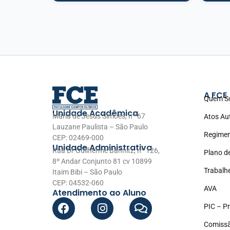
A FCE
Quem S
Unidade Acadêmica
Maria de Jesus Simões, nº 67
Atos Au
Lauzane Paulista – São Paulo
Regimen
CEP: 02469-000
Unidade Administrativa
Rua Dr Guilherme Bannitz, nº 126,
Plano d
8º Andar Conjunto 81 cv 10899
Trabalh
Itaim Bibi – São Paulo
CEP: 04532-060
AVA
Atendimento ao Aluno
PIC – Pr
Comissã