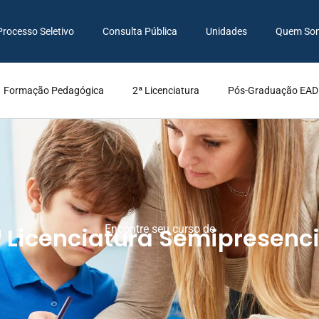
Processo Seletivo
Consulta Pública
Unidades
Quem So
Formação Pedagógica
2ª Licenciatura
Pós-Graduação EAD
ª Licenciatura Semipresenci
Encontre seu curso de