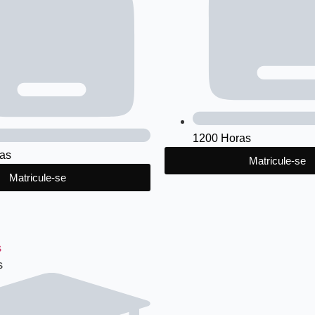
1200 Horas
as
Matricule-se
Matricule-se
s