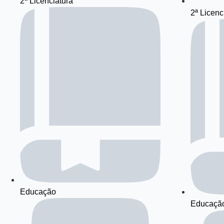
2ª Licenciatura
2ª Licenc
Educação
Educaçã