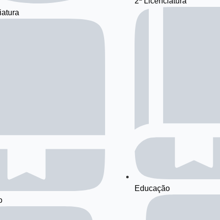
2ª Licenciatura
iatura
Educação
o