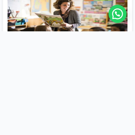
História
2ª Licenciatura
Educação
1200 Horas
Matricule-se