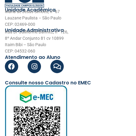
Unidade Acadêmica
Maria de Jesus Simões, nº 67
Lauzane Paulista – São Paulo
CEP: 02469-000
Unidade Administrativa
Rua Dr Guilherme Bannitz, nº 126,
8º Andar Conjunto 81 cv 10899
Itaim Bibi – São Paulo
CEP: 04532-060
Atendimento ao Aluno
Consulte nosso Cadastro no EMEC