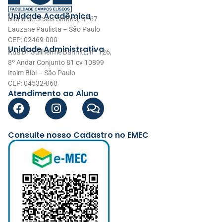
Unidade Acadêmica
Maria de Jesus Simões, nº 67
Lauzane Paulista – São Paulo
CEP: 02469-000
Unidade Administrativa
Rua Dr Guilherme Bannitz, nº 126,
8º Andar Conjunto 81 cv 10899
Itaim Bibi – São Paulo
CEP: 04532-060
Atendimento ao Aluno
Consulte nosso Cadastro no EMEC