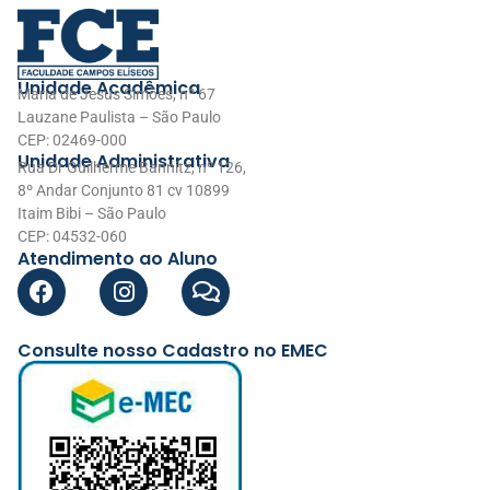
Unidade Acadêmica
Maria de Jesus Simões, nº 67
Lauzane Paulista – São Paulo
CEP: 02469-000
Unidade Administrativa
Rua Dr Guilherme Bannitz, nº 126,
8º Andar Conjunto 81 cv 10899
Itaim Bibi – São Paulo
CEP: 04532-060
Atendimento ao Aluno
Consulte nosso Cadastro no EMEC