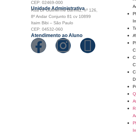
CEP: 02469-000
A
Unidade Administrativa
Rua Dr Guilherme Bannitz, nº 126,
P
8º Andar Conjunto 81 cv 10899
I
Itaim Bibi – São Paulo
T
CEP: 04532-060
Atendimento ao Aluno
A
P
C
C
C
C
D
P
Q
A
R
A
P
I