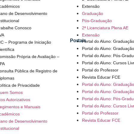
cadêmicos
Extensão
lano de Desenvolvimento
Graduação
nstitucional
Pós-Graduação
rabalhe Conosco
2ª Licenciatura Plena AE
VA
Extensão
Portais
Portal do Aluno: Graduaçã
IC – Programa de Iniciação
Portal do Aluno: Graduaçã
ientífica
Portal do Aluno: Pós-Grad
omissão Própria de Avaliação –
Portal do Aluno: Cursos Liv
PA
Portal do Professor
onsulta Pública de Registro de
Revista Educar FCE
iplomas
Portal do Aluno: Graduaçã
olítica de Privacidade
Portal do Aluno: Graduaçã
uem Somos
Portal do Aluno: Pós-Grad
tos Autorizativos
Portal do Aluno: Cursos Liv
egimentos e Manuais
Portal do Professor
cadêmicos
Revista Educar FCE
lano de Desenvolvimento
nstitucional