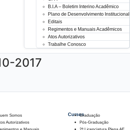
B.I.A – Boletim Interino Acadêmico
Plano de Desenvolvimento Institucional
Editais
Regimentos e Manuais Acadêmicos
Atos Autorizativos
Trabalhe Conosco
10-2017
Cursos
uem Somos
Graduação
tos Autorizativos
Pós-Graduação
egimentos e Manuais
2ª Licenciatura Plena AE