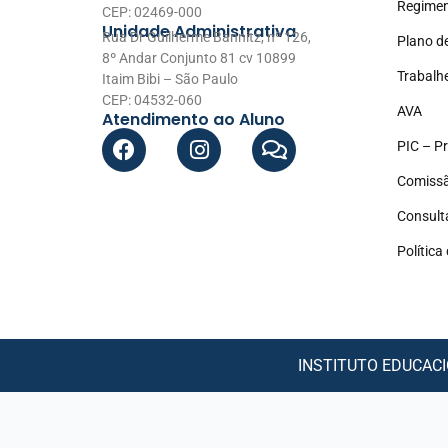
Regimen
CEP: 02469-000
Unidade Administrativa
Rua Dr Guilherme Bannitz, nº 126,
Plano d
8º Andar Conjunto 81 cv 10899
Trabalh
Itaim Bibi – São Paulo
CEP: 04532-060
AVA
Atendimento ao Aluno
PIC – Pr
Comissã
Consult
Política
INSTITUTO EDUCACIO