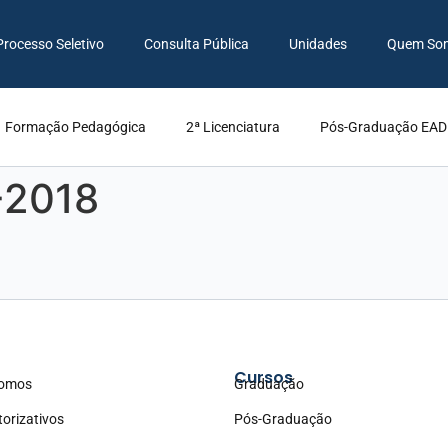
Processo Seletivo
Consulta Pública
Unidades
Quem So
Formação Pedagógica
2ª Licenciatura
Pós-Graduação EAD
-2018
Cursos
omos
Graduação
torizativos
Pós-Graduação