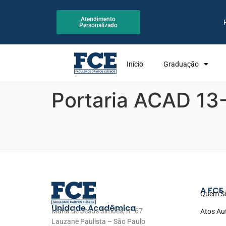
Atendimento
Personalizado
Início
Graduação
Portaria ACAD 13
A FCE
Quem S
Unidade Acadêmica
Maria de Jesus Simões, nº 67
Atos Au
Lauzane Paulista – São Paulo