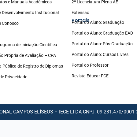
tos e Manuais Acadêmicos
2ª Licenciatura Plena AE
e Desenvolvimento Institucional
Extensão
Portais
Portal do Aluno: Graduação
e Conosco
Portal do Aluno: Graduação EAD
Portal do Aluno: Pós-Graduação
ograma de Iniciação Científica
Portal do Aluno: Cursos Livres
o Própria de Avaliação – CPA
Portal do Professor
a Pública de Registro de Diplomas
Revista Educar FCE
 de Privacidade
NAL CAMPOS ELÍSEOS – IECE LTDA CNPJ: 09.231.470/0001-30