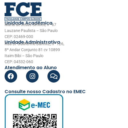
Unidade Acadêmica
Maria de Jesus Simões, nº 67
Lauzane Paulista – São Paulo
CEP: 02469-000
Unidade Administrativa
Rua Dr Guilherme Bannitz, nº 126,
8º Andar Conjunto 81 cv 10899
Itaim Bibi – São Paulo
CEP: 04532-060
Atendimento ao Aluno
Consulte nosso Cadastro no EMEC