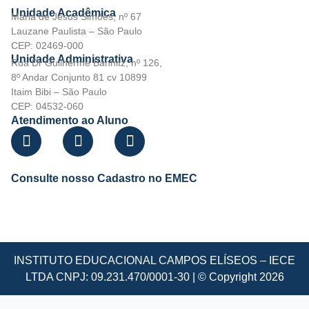
Unidade Acadêmica
Maria de Jesus Simões, nº 67
Lauzane Paulista – São Paulo
CEP: 02469-000
Unidade Administrativa
Rua Dr Guilherme Bannitz, nº 126,
8º Andar Conjunto 81 cv 10899
Itaim Bibi – São Paulo
CEP: 04532-060
Atendimento ao Aluno
Consulte nosso Cadastro no EMEC
INSTITUTO EDUCACIONAL CAMPOS ELÍSEOS – IECE
LTDA CNPJ: 09.231.470/0001-30 | © Copyright 2026