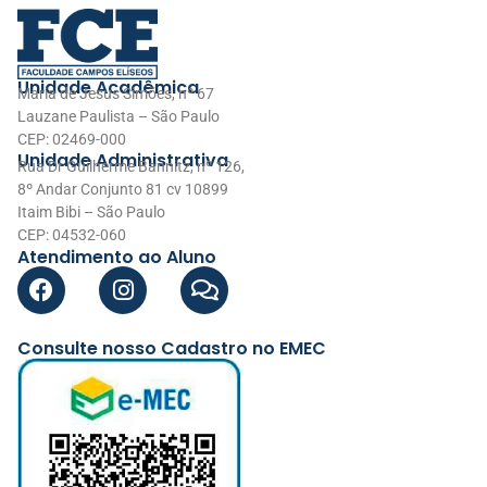
Unidade Acadêmica
Maria de Jesus Simões, nº 67
Lauzane Paulista – São Paulo
CEP: 02469-000
Unidade Administrativa
Rua Dr Guilherme Bannitz, nº 126,
8º Andar Conjunto 81 cv 10899
Itaim Bibi – São Paulo
CEP: 04532-060
Atendimento ao Aluno
Consulte nosso Cadastro no EMEC