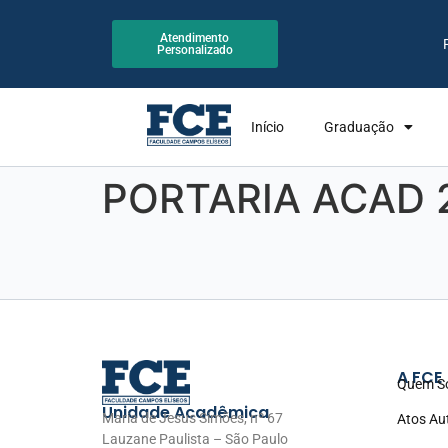
Atendimento
Personalizado
Início
Graduação
PORTARIA ACAD 
A FCE
Quem S
Unidade Acadêmica
Maria de Jesus Simões, nº 67
Atos Au
Lauzane Paulista – São Paulo