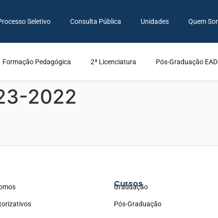
Processo Seletivo
Consulta Pública
Unidades
Quem So
Formação Pedagógica
2ª Licenciatura
Pós-Graduação EAD
23-2022
Cursos
omos
Graduação
torizativos
Pós-Graduação