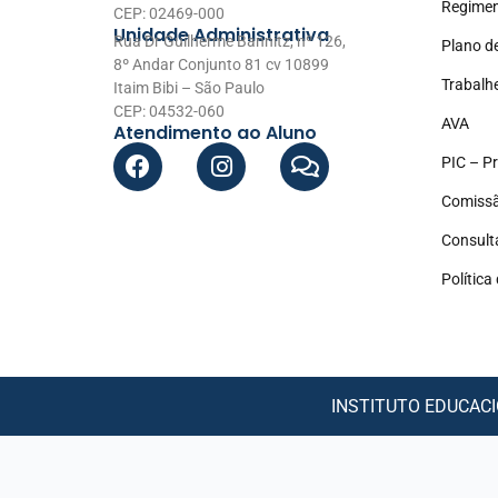
Regimen
CEP: 02469-000
Unidade Administrativa
Rua Dr Guilherme Bannitz, nº 126,
Plano d
8º Andar Conjunto 81 cv 10899
Trabalh
Itaim Bibi – São Paulo
CEP: 04532-060
AVA
Atendimento ao Aluno
PIC – Pr
Comissã
Consult
Política
INSTITUTO EDUCACIO