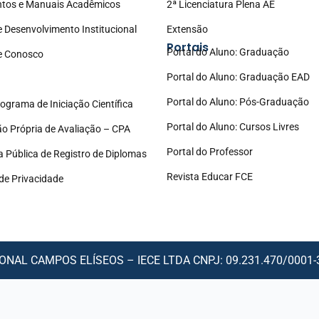
tos e Manuais Acadêmicos
2ª Licenciatura Plena AE
e Desenvolvimento Institucional
Extensão
Portais
Portal do Aluno: Graduação
e Conosco
Portal do Aluno: Graduação EAD
Portal do Aluno: Pós-Graduação
ograma de Iniciação Científica
Portal do Aluno: Cursos Livres
o Própria de Avaliação – CPA
Portal do Professor
a Pública de Registro de Diplomas
Revista Educar FCE
 de Privacidade
NAL CAMPOS ELÍSEOS – IECE LTDA CNPJ: 09.231.470/0001-30