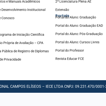
tos e Manuais Acadêmicos
2ª Licenciatura Plena AE
e Desenvolvimento Institucional
Extensão
Portais
Portal do Aluno: Graduação
e Conosco
Portal do Aluno: Graduação EAD
Portal do Aluno: Pós-Graduação
ograma de Iniciação Científica
Portal do Aluno: Cursos Livres
o Própria de Avaliação – CPA
Portal do Professor
a Pública de Registro de Diplomas
Revista Educar FCE
 de Privacidade
NAL CAMPOS ELÍSEOS – IECE LTDA CNPJ: 09.231.470/0001-30