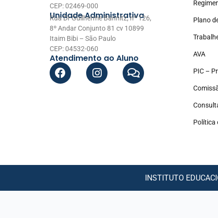
Regimen
CEP: 02469-000
Unidade Administrativa
Rua Dr Guilherme Bannitz, nº 126,
Plano d
8º Andar Conjunto 81 cv 10899
Trabalh
Itaim Bibi – São Paulo
CEP: 04532-060
AVA
Atendimento ao Aluno
PIC – Pr
Comissã
Consult
Política
INSTITUTO EDUCACIO