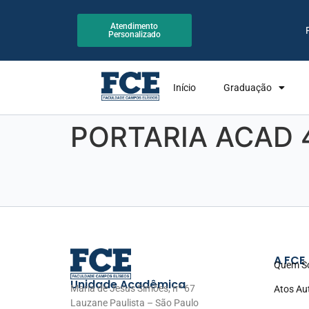
Atendimento
Personalizado
Início
Graduação
PORTARIA ACAD 
A FCE
Quem S
Unidade Acadêmica
Maria de Jesus Simões, nº 67
Atos Au
Lauzane Paulista – São Paulo