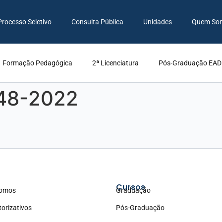
Processo Seletivo
Consulta Pública
Unidades
Quem So
Formação Pedagógica
2ª Licenciatura
Pós-Graduação EAD
48-2022
Cursos
omos
Graduação
torizativos
Pós-Graduação