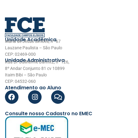
Unidade Acadêmica
Maria de Jesus Simões, nº 67
Lauzane Paulista – São Paulo
CEP: 02469-000
Unidade Administrativa
Rua Dr Guilherme Bannitz, nº 126,
8º Andar Conjunto 81 cv 10899
Itaim Bibi – São Paulo
CEP: 04532-060
Atendimento ao Aluno
Consulte nosso Cadastro no EMEC