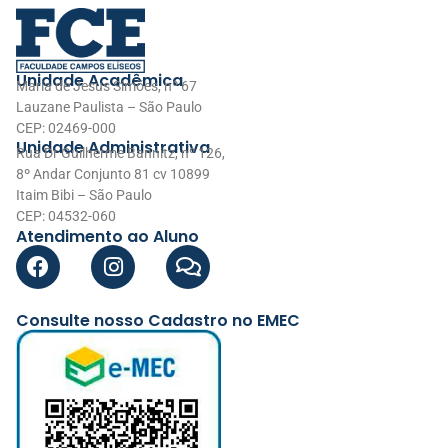
Unidade Acadêmica
Maria de Jesus Simões, nº 67
Lauzane Paulista – São Paulo
CEP: 02469-000
Unidade Administrativa
Rua Dr Guilherme Bannitz, nº 126,
8º Andar Conjunto 81 cv 10899
Itaim Bibi – São Paulo
CEP: 04532-060
Atendimento ao Aluno
Consulte nosso Cadastro no EMEC