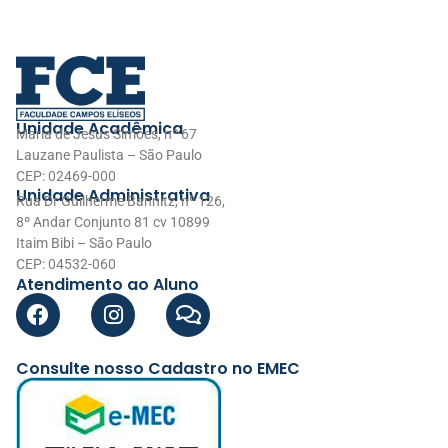
Unidade Acadêmica
Maria de Jesus Simões, nº 67
Lauzane Paulista – São Paulo
CEP: 02469-000
Unidade Administrativa
Rua Dr Guilherme Bannitz, nº 126,
8º Andar Conjunto 81 cv 10899
Itaim Bibi – São Paulo
CEP: 04532-060
Atendimento ao Aluno
Consulte nosso Cadastro no EMEC