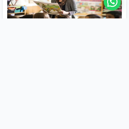
História
2ª Licenciatura
Educação
1200 Horas
Matricule-se