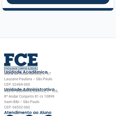
Unidade Acadêmica
Maria de Jesus Simões, nº 67
Lauzane Paulista – São Paulo
CEP: 02469-000
Unidade Administrativa
Rua Dr Guilherme Bannitz, nº 126,
8º Andar Conjunto 81 cv 10899
Itaim Bibi – São Paulo
CEP: 04532-060
Atendimento ao Aluno