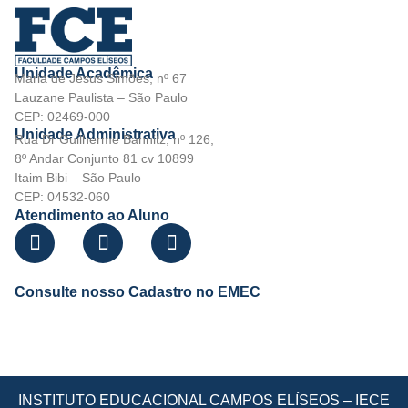
Unidade Acadêmica
Maria de Jesus Simões, nº 67
Lauzane Paulista – São Paulo
CEP: 02469-000
Unidade Administrativa
Rua Dr Guilherme Bannitz, nº 126,
8º Andar Conjunto 81 cv 10899
Itaim Bibi – São Paulo
CEP: 04532-060
Atendimento ao Aluno
Consulte nosso Cadastro no EMEC
INSTITUTO EDUCACIONAL CAMPOS ELÍSEOS – IECE