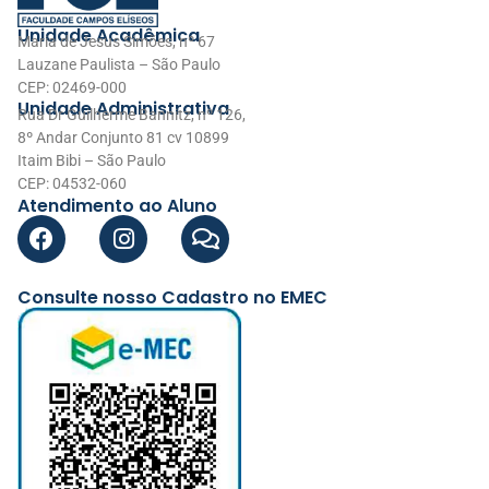
Unidade Acadêmica
Maria de Jesus Simões, nº 67
Lauzane Paulista – São Paulo
CEP: 02469-000
Unidade Administrativa
Rua Dr Guilherme Bannitz, nº 126,
8º Andar Conjunto 81 cv 10899
Itaim Bibi – São Paulo
CEP: 04532-060
Atendimento ao Aluno
Consulte nosso Cadastro no EMEC