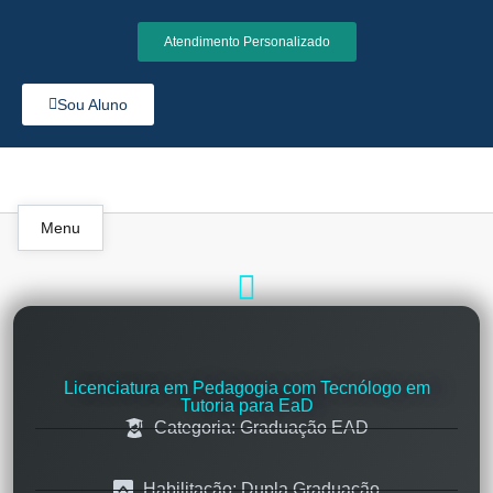
Atendimento Personalizado
Sou Aluno
Menu
Licenciatura em Pedagogia com Tecnólogo em
Tutoria para EaD
Categoria: Graduação EAD
Habilitação: Dupla Graduação