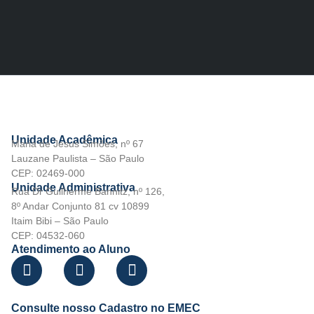
Unidade Acadêmica
Maria de Jesus Simões, nº 67
Lauzane Paulista – São Paulo
CEP: 02469-000
Unidade Administrativa
Rua Dr Guilherme Bannitz, nº 126,
8º Andar Conjunto 81 cv 10899
Itaim Bibi – São Paulo
CEP: 04532-060
Atendimento ao Aluno
Consulte nosso Cadastro no EMEC