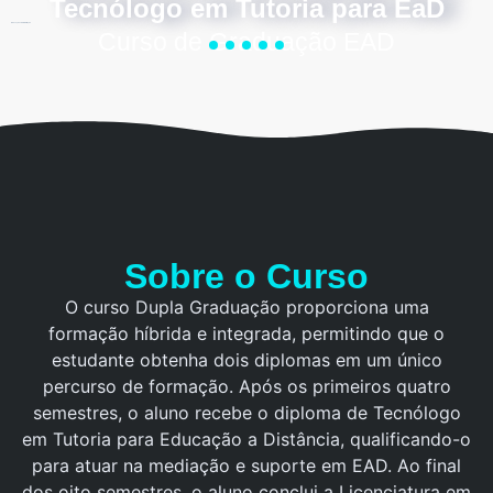
Tecnólogo em Tutoria para EaD
Educação e Administração
Curso de Graduação EAD
Sobre o Curso
O curso Dupla Graduação proporciona uma
formação híbrida e integrada, permitindo que o
estudante obtenha dois diplomas em um único
percurso de formação. Após os primeiros quatro
semestres, o aluno recebe o diploma de Tecnólogo
em Tutoria para Educação a Distância, qualificando-o
para atuar na mediação e suporte em EAD. Ao final
dos oito semestres, o aluno conclui a Licenciatura em