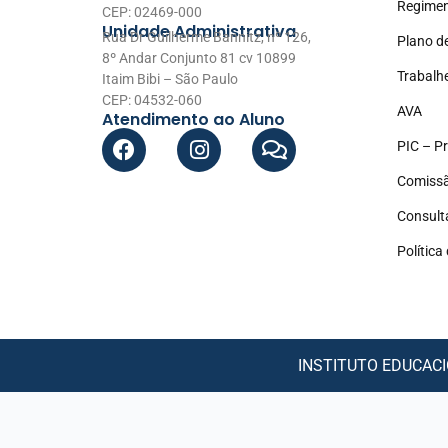
Regimen
CEP: 02469-000
Unidade Administrativa
Rua Dr Guilherme Bannitz, nº 126,
Plano d
8º Andar Conjunto 81 cv 10899
Trabalh
Itaim Bibi – São Paulo
CEP: 04532-060
AVA
Atendimento ao Aluno
PIC – Pr
Comissã
Consult
Política
INSTITUTO EDUCACIO