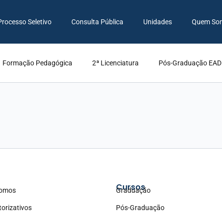
Processo Seletivo
Consulta Pública
Unidades
Quem So
Formação Pedagógica
2ª Licenciatura
Pós-Graduação EAD
Cursos
omos
Graduação
torizativos
Pós-Graduação