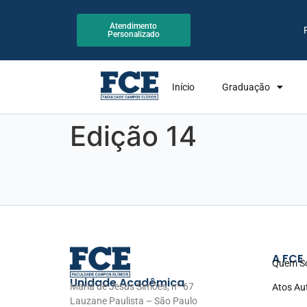
Atendimento
Personalizado
Início
Graduação
Edição 14
A FCE
Quem S
Unidade Acadêmica
Maria de Jesus Simões, nº 67
Atos Au
Lauzane Paulista – São Paulo