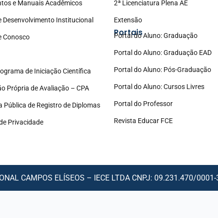
tos e Manuais Acadêmicos
2ª Licenciatura Plena AE
e Desenvolvimento Institucional
Extensão
Portais
Portal do Aluno: Graduação
e Conosco
Portal do Aluno: Graduação EAD
Portal do Aluno: Pós-Graduação
ograma de Iniciação Científica
Portal do Aluno: Cursos Livres
o Própria de Avaliação – CPA
Portal do Professor
a Pública de Registro de Diplomas
Revista Educar FCE
 de Privacidade
NAL CAMPOS ELÍSEOS – IECE LTDA CNPJ: 09.231.470/0001-30