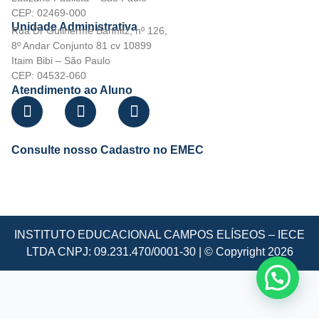
CEP: 02469-000
Unidade Administrativa
Rua Dr Guilherme Bannitz, nº 126,
8º Andar Conjunto 81 cv 10899
Itaim Bibi – São Paulo
CEP: 04532-060
Atendimento ao Aluno
Consulte nosso Cadastro no EMEC
INSTITUTO EDUCACIONAL CAMPOS ELÍSEOS – IECE
LTDA CNPJ: 09.231.470/0001-30 | © Copyright 2026