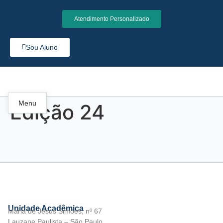
Atendimento Personalizado
Sou Aluno
Menu
Edição 24
Unidade Acadêmica
Maria de Jesus Simões, nº 67
Lauzane Paulista – São Paulo