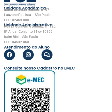
Unidade Acadêmica
Maria de Jesus Simões, nº 67
Lauzane Paulista – São Paulo
CEP: 02469-000
Unidade Administrativa
Rua Dr Guilherme Bannitz, nº 126,
8º Andar Conjunto 81 cv 10899
Itaim Bibi – São Paulo
CEP: 04532-060
Atendimento ao Aluno
Consulte nosso Cadastro no EMEC