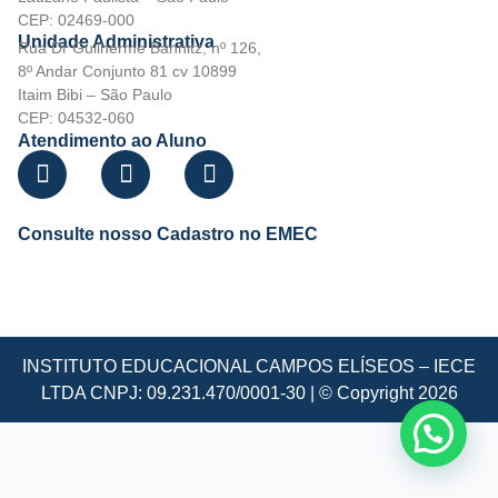
CEP: 02469-000
Unidade Administrativa
Rua Dr Guilherme Bannitz, nº 126,
8º Andar Conjunto 81 cv 10899
Itaim Bibi – São Paulo
CEP: 04532-060
Atendimento ao Aluno
Consulte nosso Cadastro no EMEC
INSTITUTO EDUCACIONAL CAMPOS ELÍSEOS – IECE
LTDA CNPJ: 09.231.470/0001-30 | © Copyright 2026