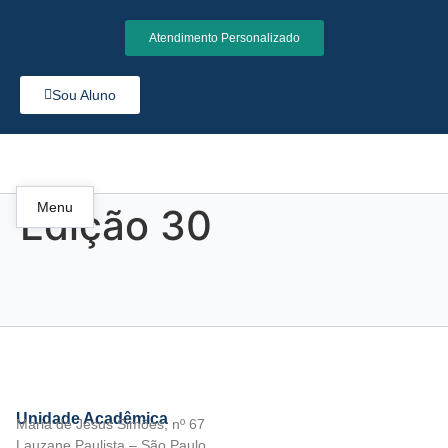
Atendimento Personalizado
Sou Aluno
Menu
Edição 30
Unidade Acadêmica
Maria de Jesus Simões, nº 67
Lauzane Paulista – São Paulo