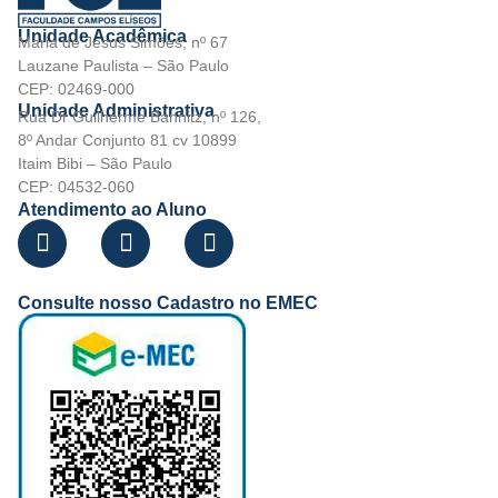
Unidade Acadêmica
Maria de Jesus Simões, nº 67
Lauzane Paulista – São Paulo
CEP: 02469-000
Unidade Administrativa
Rua Dr Guilherme Bannitz, nº 126,
8º Andar Conjunto 81 cv 10899
Itaim Bibi – São Paulo
CEP: 04532-060
Atendimento ao Aluno
Consulte nosso Cadastro no EMEC