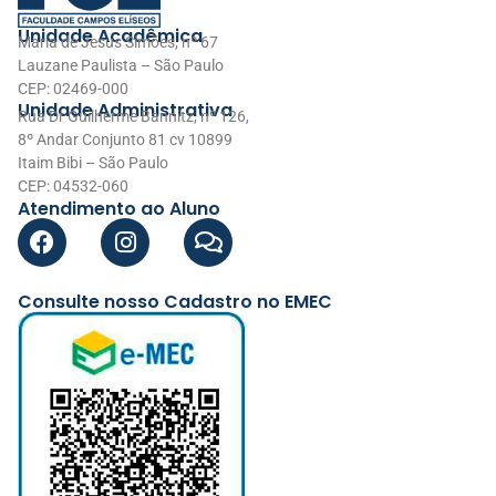
Unidade Acadêmica
Maria de Jesus Simões, nº 67
Lauzane Paulista – São Paulo
CEP: 02469-000
Unidade Administrativa
Rua Dr Guilherme Bannitz, nº 126,
8º Andar Conjunto 81 cv 10899
Itaim Bibi – São Paulo
CEP: 04532-060
Atendimento ao Aluno
Consulte nosso Cadastro no EMEC