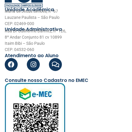
Unidade Acadêmica
Maria de Jesus Simões, nº 67
Lauzane Paulista – São Paulo
CEP: 02469-000
Unidade Administrativa
Rua Dr Guilherme Bannitz, nº 126,
8º Andar Conjunto 81 cv 10899
Itaim Bibi – São Paulo
CEP: 04532-060
Atendimento ao Aluno
Consulte nosso Cadastro no EMEC