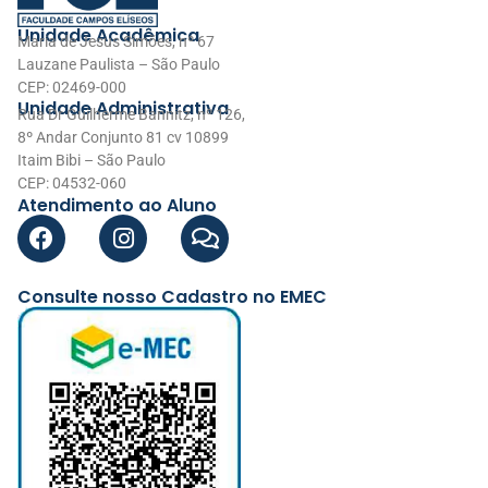
Unidade Acadêmica
Maria de Jesus Simões, nº 67
Lauzane Paulista – São Paulo
CEP: 02469-000
Unidade Administrativa
Rua Dr Guilherme Bannitz, nº 126,
8º Andar Conjunto 81 cv 10899
Itaim Bibi – São Paulo
CEP: 04532-060
Atendimento ao Aluno
Consulte nosso Cadastro no EMEC