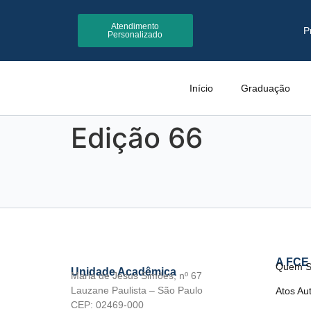
Atendimento
P
Personalizado
Início
Graduação
Edição 66
A FCE
Quem 
Unidade Acadêmica
Maria de Jesus Simões, nº 67
Lauzane Paulista – São Paulo
Atos Aut
CEP: 02469-000