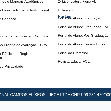
ntos e Manuais Acadêmicos
2ª Licenciatura Plena AE
e Desenvolvimento Institucional
Extensão
Portais
Portal do Aluno: Graduação
e Conosco
Portal do Aluno: Graduação EAD
Portal do Aluno: Pós-Graduação
rograma de Iniciação Científica
Portal do Aluno: Cursos Livres
o Própria de Avaliação – CPA
Portal do Professor
a Pública de Registro de
as
Revista Educar FCE
 de Privacidade
AL CAMPOS ELÍSEOS – IECE LTDA CNPJ: 09.231.470/0001-3