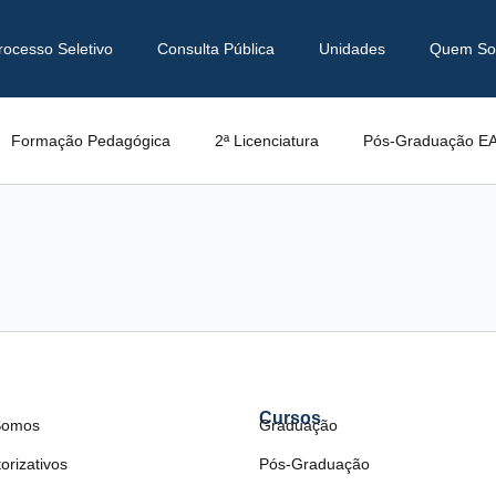
rocesso Seletivo
Consulta Pública
Unidades
Quem S
Formação Pedagógica
2ª Licenciatura
Pós-Graduação E
Cursos
Somos
Graduação
orizativos
Pós-Graduação