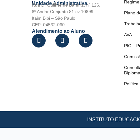
Regime
Unidade Administrativa
Rua Dr Guilherme Bannitz, nº 126,
8º Andar Conjunto 81 cv 10899
Plano d
Itaim Bibi – São Paulo
Trabalh
CEP: 04532-060
Atendimento ao Aluno
AVA
PIC – P
Comissã
Consult
Diplom
Política
INSTITUTO EDUCACION