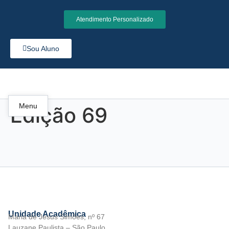
Atendimento Personalizado
Sou Aluno
Menu
Edição 69
Unidade Acadêmica
Maria de Jesus Simões, nº 67
Lauzane Paulista – São Paulo