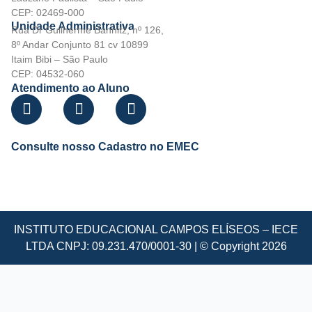
CEP: 02469-000
Unidade Administrativa
Rua Dr Guilherme Bannitz, nº 126,
8º Andar Conjunto 81 cv 10899
Itaim Bibi – São Paulo
CEP: 04532-060
Atendimento ao Aluno
Consulte nosso Cadastro no EMEC
INSTITUTO EDUCACIONAL CAMPOS ELÍSEOS – IECE
LTDA CNPJ: 09.231.470/0001-30 | © Copyright 2026