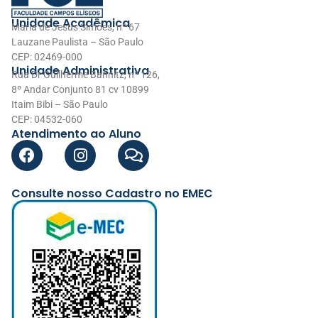
Unidade Acadêmica
Maria de Jesus Simões, nº 67
Lauzane Paulista – São Paulo
CEP: 02469-000
Unidade Administrativa
Rua Dr Guilherme Bannitz, nº 126,
8º Andar Conjunto 81 cv 10899
Itaim Bibi – São Paulo
CEP: 04532-060
Atendimento ao Aluno
Consulte nosso Cadastro no EMEC