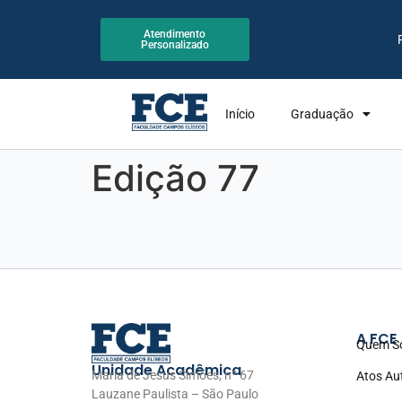
Atendimento
Personalizado
Início
Graduação
Edição 77
A FCE
Quem S
Unidade Acadêmica
Maria de Jesus Simões, nº 67
Atos Au
Lauzane Paulista – São Paulo