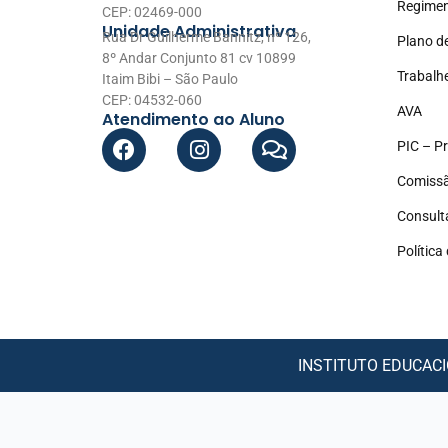
Regimen
CEP: 02469-000
Unidade Administrativa
Rua Dr Guilherme Bannitz, nº 126,
Plano d
8º Andar Conjunto 81 cv 10899
Trabalh
Itaim Bibi – São Paulo
CEP: 04532-060
AVA
Atendimento ao Aluno
PIC – Pr
Comissã
Consult
Política
INSTITUTO EDUCACIO