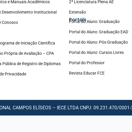
tos e Manuais Acadêmicos
2ª Licenciatura Plena AE
e Desenvolvimento Institucional
Extensão
Portais
Portal do Aluno: Graduação
e Conosco
Portal do Aluno: Graduação EAD
Portal do Aluno: Pós-Graduação
ograma de Iniciação Científica
Portal do Aluno: Cursos Livres
o Própria de Avaliação – CPA
Portal do Professor
a Pública de Registro de Diplomas
Revista Educar FCE
 de Privacidade
NAL CAMPOS ELÍSEOS – IECE LTDA CNPJ: 09.231.470/0001-30