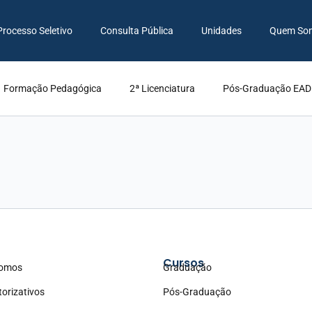
Processo Seletivo
Consulta Pública
Unidades
Quem So
Formação Pedagógica
2ª Licenciatura
Pós-Graduação EAD
Cursos
omos
Graduação
torizativos
Pós-Graduação