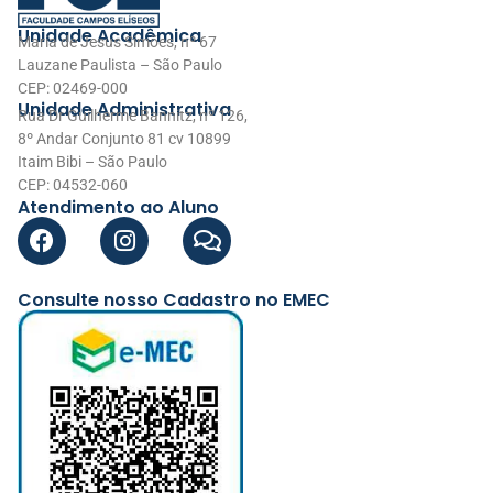
Unidade Acadêmica
Maria de Jesus Simões, nº 67
Lauzane Paulista – São Paulo
CEP: 02469-000
Unidade Administrativa
Rua Dr Guilherme Bannitz, nº 126,
8º Andar Conjunto 81 cv 10899
Itaim Bibi – São Paulo
CEP: 04532-060
Atendimento ao Aluno
Consulte nosso Cadastro no EMEC