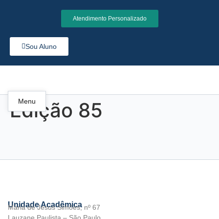
Atendimento Personalizado
Sou Aluno
Menu
Edição 85
Unidade Acadêmica
Maria de Jesus Simões, nº 67
Lauzane Paulista – São Paulo