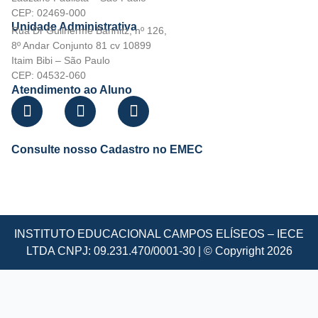
CEP: 02469-000
Unidade Administrativa
Rua Dr Guilherme Bannitz, nº 126,
8º Andar Conjunto 81 cv 10899
Itaim Bibi – São Paulo
CEP: 04532-060
Atendimento ao Aluno
Consulte nosso Cadastro no EMEC
INSTITUTO EDUCACIONAL CAMPOS ELÍSEOS – IECE
LTDA CNPJ: 09.231.470/0001-30 | © Copyright 2026